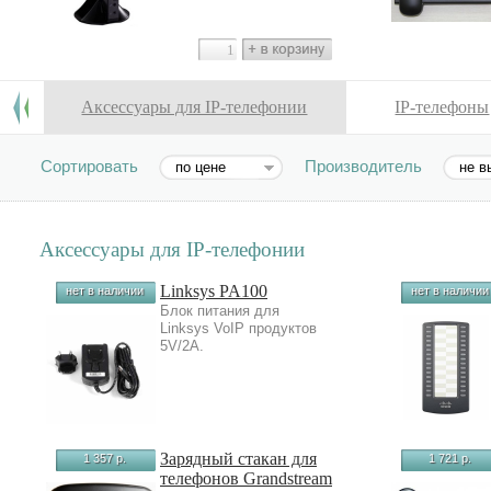
Аксессуары для IP-телефонии
IP-телефоны
Сортировать
Производитель
по цене
не в
Аксессуары для IP-телефонии
Linksys PA100
нет в наличии
нет в наличии
Блок питания для
Linksys VoIP продуктов
5V/2A.
Зарядный стакан для
1 357 р.
1 721 р.
телефонов Grandstream