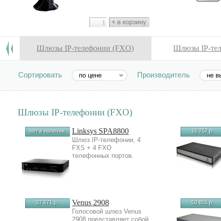
Шлюзы IP-телефонии (FXO)
Шлюзы IP-те
Сортировать
Производитель
по цене
не в
Шлюзы IP-телефонии (FXO)
Linksys SPA8800
нет в наличии
16 757 р.
Шлюз IP-телефонии, 4
FXS + 4 FXO
телефонных портов.
Venus 2908
37 671 р.
50 855 р.
Голосовой шлюз Venus
2908 представляет собой