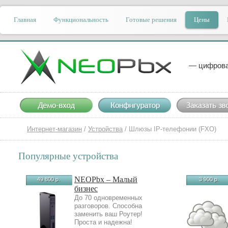
Главная
Функциональность
Готовые решения
Цены
— цифрова
Интернет-магазин
/
Устройства
/
Шлюзы IP-телефонии (FXO)
Популярные устройства
NEOPbx – Малый
49 800 р.
3 900 р.
бизнес
До 70 одновременных
разговоров. Способна
заменить ваш Роутер!
Проста и надежна!